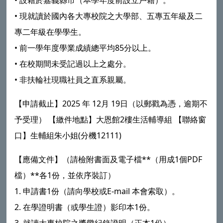
•
現就讀於國內各大專校院之大學部、五專五年級及二
專二年級在學學生。
•
前一學年度學業成績總平均85分以上。
•
在校期間未受記過以上之處分。
•
非扶輪社現職社員之直系親屬。
【申請截止】2025 年 12月 19日（以郵戳為憑，逾期不
予受理） 【繳件地點】大恩館2樓生活輔導組 【聯絡窗
口】生輔組朱小姐(分機12111)
【應備文件】（請檢附書面及電子檔**（用成1個PDF
檔）**各1份，並依序裝訂）
1.
申請書1份（請向學校或E-mail 本會索取）。
2.
在學證明書（或學生證）影印本1份。
3.
就讀大專校院之獎懲紀錄證明（正本1份）。