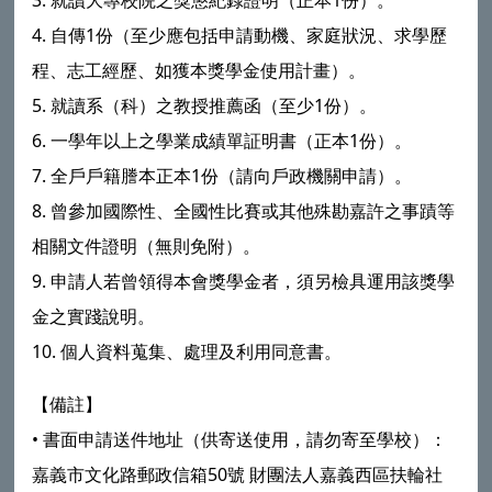
4.
自傳1份（至少應包括申請動機、家庭狀況、求學歷
程、志工經歷、如獲本獎學金使用計畫）。
5.
就讀系（科）之教授推薦函（至少1份）。
6.
一學年以上之學業成績單証明書（正本1份）。
7.
全戶戶籍謄本正本1份（請向戶政機關申請）。
8.
曾參加國際性、全國性比賽或其他殊勘嘉許之事蹟等
相關文件證明（無則免附）。
9.
申請人若曾領得本會獎學金者，須另檢具運用該獎學
金之實踐說明。
10.
個人資料蒐集、處理及利用同意書。
【備註】
•
書面申請送件地址（供寄送使用，請勿寄至學校）：
嘉義市文化路郵政信箱50號 財團法人嘉義西區扶輪社