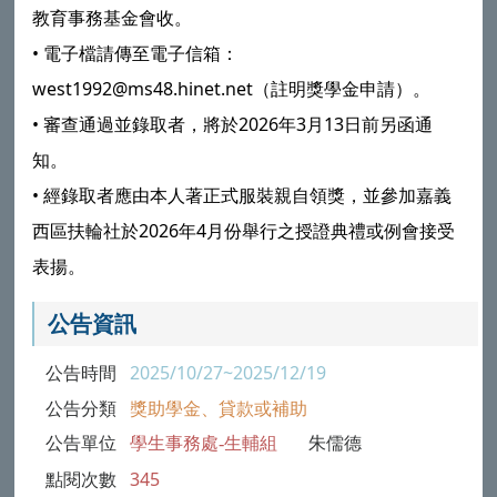
教育事務基金會收。
•
電子檔請傳至電子信箱：
west1992@ms48.hinet.net（註明獎學金申請）。
•
審查通過並錄取者，將於2026年3月13日前另函通
知。
•
經錄取者應由本人著正式服裝親自領獎，並參加嘉義
西區扶輪社於2026年4月份舉行之授證典禮或例會接受
表揚。
公告資訊
公告時間
2025/10/27~2025/12/19
公告分類
獎助學金、貸款或補助
公告單位
學生事務處-生輔組
朱儒德
點閱次數
345