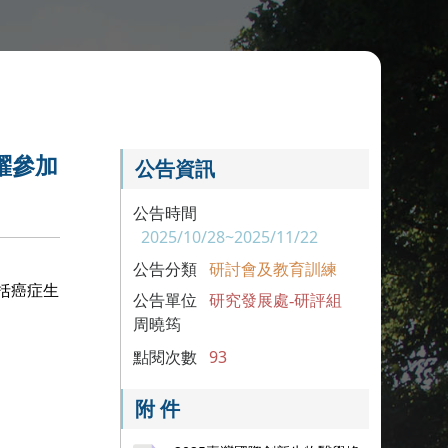
躍參加
公告資訊
公告時間
2025/10/28~2025/11/22
公告分類
研討會及教育訓練
括癌症生
公告單位
研究發展處-研評組
周曉筠
點閱次數
93
附 件