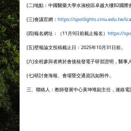
(
二
)
地點：中國醫藥大學水湳校區卓越大樓
B2
國際
(
三
)
會議官網：
https://spotlights.cmu.edu.tw/ic
(
四
)
報名網址：（
11
月
9
日前截止報名）
https://s
(
五
)
壁報論文投稿截止日：
2025
年
10
月
31
日前。
(
六
)
全程參與者將於會後核發電子研習證明，醫事
(
七
)
研討會海報、會場暨交通資訊如附件。
三、聯絡人：教師發展中心黃坤堆副主任，連絡電