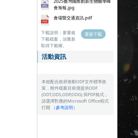
2025臺灣國際創新生物醫學峰
會海報.jpg
會場暨交通資訊.pdf
下載說明：要重複
重新下載
下載檔案，須重新
取得下載權。
活動資訊
本校配合政府推動ODF文件標準政
策，附件檔案目前僅提供ODF
(ODT,ODS,ODP,ODG) 與PDF格式，
請選擇對應的Microsoft Office程式
打開
（
參考說明
）