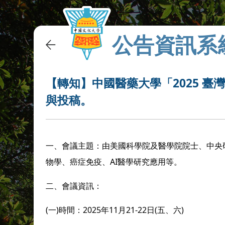
公告資訊系
【轉知】中國醫藥大學「2025 
與投稿。
一、會議主題：由美國科學院及醫學院院士、中央
物學、癌症免疫、
AI
醫學研究應用等。
二、會議資訊：
(
一
)
時間：
2025
年
11
月
21-22
日
(
五、六
)