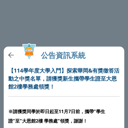
公告資訊系統
【114學年度大學入門】探索華岡&有獎徵答活
動之中獎名單，請獲獎新生攜帶學生證至大恩
館2樓學務處領獎！
11
7
"
※請獲獎同學於即日起至
月
日前，攜帶
學生
"
"
2
"
證
至
大恩館
樓 學務處
領獎，謝謝！