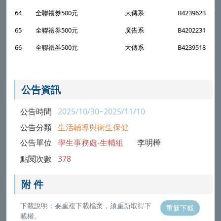
64
全聯禮券500元
大傳系
B4239623
65
全聯禮券500元
廣告系
B4202231
66
全聯禮券500元
大傳系
B4239518
公告資訊
公告時間
2025/10/30~2025/11/10
公告分類
生活輔導與衛生保健
公告單位
學生事務處-生輔組
李明樺
點閱次數
378
附 件
下載說明：要重複下載檔案，須重新取得下
重新下載
載權。