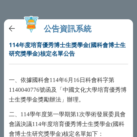
公告資訊系統
114年度培育優秀博士生獎學金(國科會博士生
研究獎學金)核定名單公告
一、依據國科會
114
年
6
月
16
日科會科字第
1140040776
號函及「中國文化大學培育優秀博
士生獎學金獎勵辦法」辦理。
二、
114
學年度第一學期第
1
次學術發展委員會
會議決議
114
年度培育優秀博士生獎學金
(
國科
會博士生研究獎學金
)
核定名單如下：