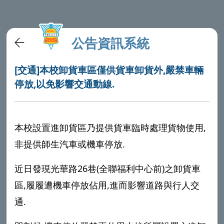
公告資訊系統
[交通]本校卸貨車區僅供貨車卸貨外,嚴禁車輛
停放,以免影響交通動線.
本校設置進卸貨區乃提供貨車臨時處理貨物使用,
非提供師生汽車或機車停放.
近日發現光華路26巷(全聯福利中心前)之卸貨車
區,履履遭機車停放佔用,進而影響道路與行人交
通.