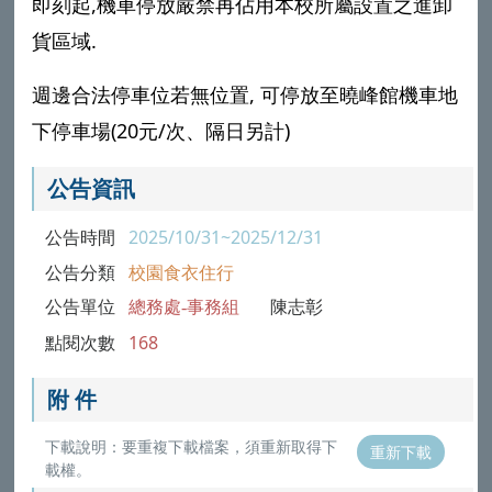
即刻起,機車停放嚴禁再佔用本校所屬設置之進卸
貨區域.
週邊合法停車位若無位置, 可停放至曉峰館機車地
下停車場(20元/次、隔日另計)
公告資訊
公告時間
2025/10/31~2025/12/31
公告分類
校園食衣住行
公告單位
總務處-事務組
陳志彰
點閱次數
168
附 件
下載說明：要重複下載檔案，須重新取得下
重新下載
載權。