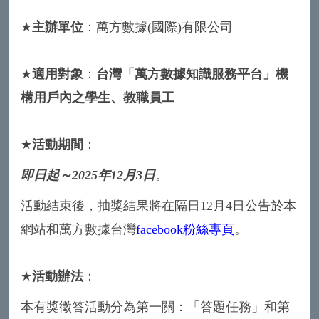
★
主辦單位
：萬方數據(國際)有限公司
★
適用對象
：
台灣「萬方數據知識服務平台」機
構用戶內之學生、教職員工
★
活動期間
：
即日起～2025年12月3日
。
活動結束後，抽獎結果將在隔日12月4日公告於本
網站和萬方數據台灣
facebook粉絲專頁
。
★
活動辦法
：
本有獎徵答活動分為第一關：「答題任務」和第