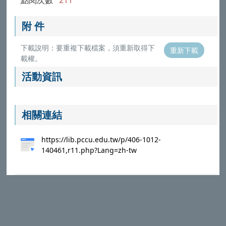
附 件
下載說明：要重複下載檔案，須重新取得下
重新下載
載權。
活動資訊
相關連結
https://lib.pccu.edu.tw/p/406-1012-
140461,r11.php?Lang=zh-tw
本校配合政府推動ODF文件標準政策，附件檔案目前僅提供
ODF (ODT,ODS,ODP,ODG) 與PDF格式，請選擇對應的
Microsoft Office程式打開
（
參考說明
）