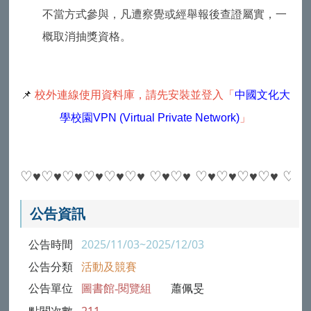
不當方式參與，凡遭察覺或經舉報後查證屬實，一
概取消抽獎資格。
📌
校外連線使用資料庫，請先安裝並登入「
中國文化大
學校園VPN (Virtual Private Network)
」
♡♥♡♥♡♥♡♥♡♥♡♥ ♡♥♡♥ ♡♥♡♥♡♥♡♥ ♡♥♡
公告資訊
公告時間
2025/11/03~2025/12/03
公告分類
活動及競賽
公告單位
圖書館-閱覽組
蕭佩旻
點閱次數
211