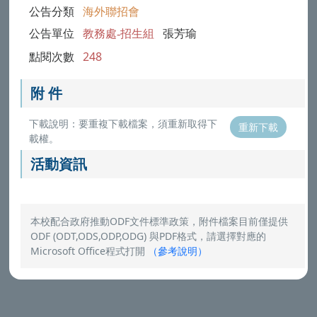
公告分類
海外聯招會
公告單位
教務處-招生組
張芳瑜
點閱次數
248
附 件
下載說明：要重複下載檔案，須重新取得下
重新下載
載權。
活動資訊
本校配合政府推動ODF文件標準政策，附件檔案目前僅提供
ODF (ODT,ODS,ODP,ODG) 與PDF格式，請選擇對應的
Microsoft Office程式打開
（
參考說明
）