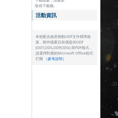
下載檔案，須重新
取得下載權。
活動資訊
本校配合政府推動ODF文件標準政
策，附件檔案目前僅提供ODF
(ODT,ODS,ODP,ODG) 與PDF格式，
請選擇對應的Microsoft Office程式
打開
（
參考說明
）