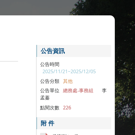
公告資訊
公告時間
2025/11/21~2025/12/05
公告分類
其他
公告單位
總務處-事務組
李
孟蓁
點閱次數
226
附 件