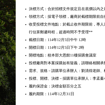
決標方式：合於招標文件規定且在底價以內之
領標方式：採電子領標，廠商於截標期限前自
收受投標文件地點：於截止收件期限前，專人送達
行估算郵遞時程，超過時間不予受理**
截標日期：114年12月5日中午 12時
開標日期：114年12月5日下午 2時
開標地點：校本部大恩館11樓採購會議室
投標廠商對本案採購如有疑義，請聯絡相關承
需求、規格－請購單位承辦人：劉清煌老師、楊菁華小姐
投標、開標、決標－採購單位承辦人：李孟蓁
履約保證金：決標金額百分之五
114年12月31日
履約期限：