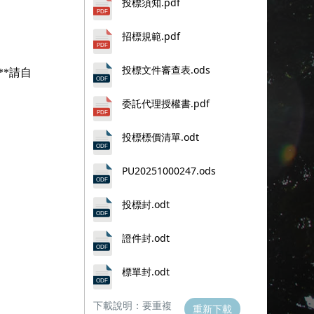
投標須知.pdf
招標規範.pdf
投標文件審查表.ods
**請自
委託代理授權書.pdf
投標標價清單.odt
PU20251000247.ods
投標封.odt
證件封.odt
標單封.odt
下載說明：要重複
重新下載