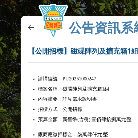
公告資訊系
【公開招標】磁碟陣列及擴充箱1
請購編號：PU20251000247
標案名稱：磁碟陣列及擴充箱1組
內容摘要：詳見需求說明書
招標方式：公開招標
元整
預算金額：新臺幣(含稅)
壹佰肆拾捌萬
元整
廠商應繳押標金：柒萬肆仟