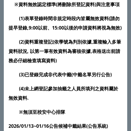
※資料無效認定標準(將刪除所登記資料)與注意事項
(1)
表單登錄時間非規定時段內皆屬無效資料(請勿
提早登錄,9:00以前、15:00以後的申請資料將視為無效)
(2)
資料重複登記(依學號為判別依據,
重複輸入多筆
資料狀況,
以第一筆有效資料為審核依據,表格送出前請
務必仔細檢查填寫資料)
(3)已登錄完成非代表中籤(中籤名單另行公告)
(4)未上網登記參加抽籤之人員所填列之資料屬於
無效資料.
※
無須至校安中心排隊
2026/01/13~01/16公告候補中籤結果(公告系統)