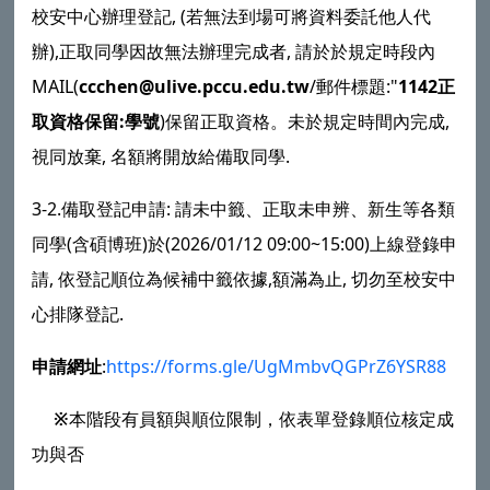
校安中心辦理登記, (若無法到場可將資料委託他人代
辦),正取同學因故無法辦理完成者, 請於於規定時段內
MAIL(
ccchen@ulive.pccu.edu.tw
/郵件標題:"
1142正
取資格保留:學號
)保留正取資格。未於規定時間內完成,
視同放棄, 名額將開放給備取同學.
3-2.備取登記申請: 請未中籤、正取未申辨、新生等各類
同學(含碩博班)於(2026/01/12 09:00~15:00)上線登錄申
請, 依登記順位為候補中籤依據,額滿為止, 切勿至校安中
心排隊登記.
申請網址
:
https://forms.gle/UgMmbvQGPrZ6YSR88
※
本階段有員額與順位限制，依表單登錄順位核定成
功與否