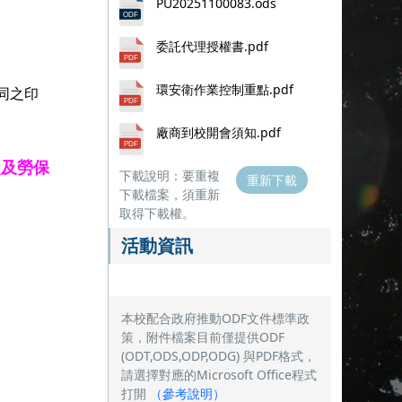
PU20251100083.ods
委託代理授權書.pdf
環安衛作業控制重點.pdf
同之印
廠商到校開會須知.pdf
照及勞保
下載說明：要重複
重新下載
下載檔案，須重新
取得下載權。
活動資訊
本校配合政府推動ODF文件標準政
策，附件檔案目前僅提供ODF
(ODT,ODS,ODP,ODG) 與PDF格式，
請選擇對應的Microsoft Office程式
打開
（
參考說明
）