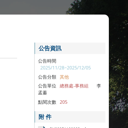
公告資訊
公告時間
2025/11/28~2025/12/05
公告分類
其他
公告單位
總務處-事務組
李
孟蓁
點閱次數
205
附 件