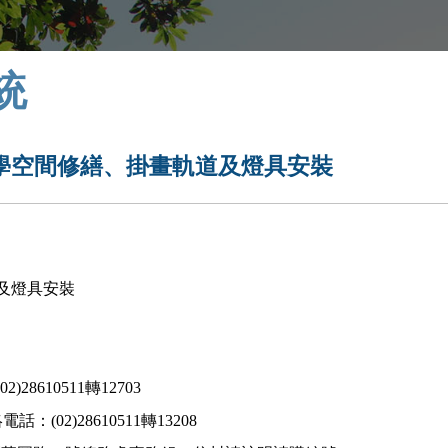
統
學空間修繕、掛畫軌道及燈具安裝
及燈具安裝
610511轉12703
8610511轉13208