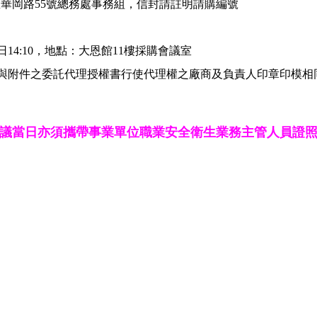
林區華岡路55號總務處事務組，信封請註明請購編號
日14:10，地點：大恩館11樓採購會議室
與附件之委託代理授權書行使代理權之廠商及負責人印章印模相
議當日亦須攜帶事業單位職業安全衛生業務主管人員證