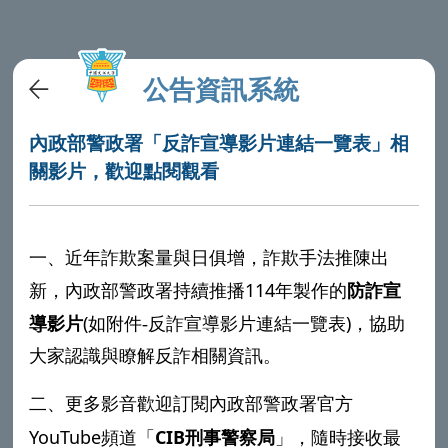
公告資訊系統
內政部警政署「反詐宣導影片連結一覽表」相
關影片，歡迎點閱觀看
一、近年詐欺案量與日俱增，詐欺手法推陳出
114
新，內政部警政署持續推播
年製作的
防詐宣
(
反詐宣導影片連結一覽表
)
導影片
如附件
-
，
協助
大家認識與瞭解反詐相關資訊。
二、更多影音歡迎訂閱內政部警政署官方
YouTube
CIB
頻道「
刑事警察局
」，隨時接收最