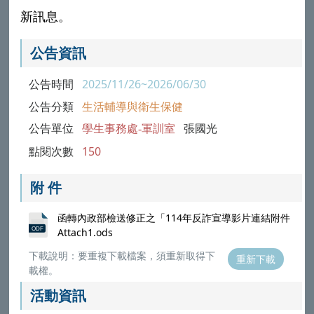
新訊息。
公告資訊
公告時間
2025/11/26~2026/06/30
公告分類
生活輔導與衛生保健
公告單位
學生事務處-軍訓室
張國光
點閱次數
150
附 件
函轉內政部檢送修正之「114年反詐宣導影片連結附件
Attach1.ods
下載說明：要重複下載檔案，須重新取得下
重新下載
載權。
活動資訊