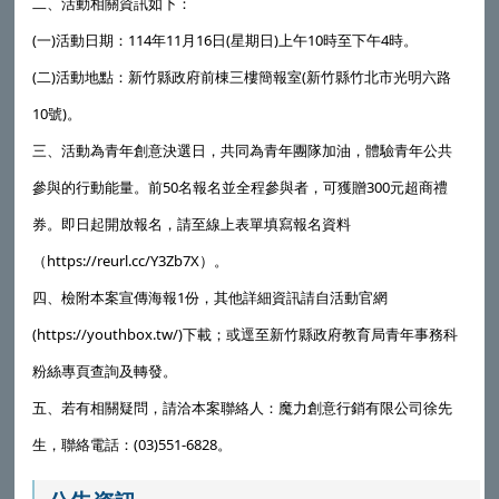
二、活動相關資訊如下：
(一)活動日期：114年11月16日(星期日)上午10時至下午4時。
(二)活動地點：新竹縣政府前棟三樓簡報室(新竹縣竹北市光明六路
10號)。
三、活動為青年創意決選日，共同為青年團隊加油，體驗青年公共
參與的行動能量。前50名報名並全程參與者，可獲贈300元超商禮
券。即日起開放報名，請至線上表單填寫報名資料
（https://reurl.cc/Y3Zb7X）。
四、檢附本案宣傳海報1份，其他詳細資訊請自活動官網
(https://youthbox.tw/)下載；或逕至
新竹縣政府教育局
青年事務科
粉絲專頁查詢及轉發。
五、若有相關疑問，請洽本案聯絡人：魔力創意行銷有限公司徐先
生，聯絡電話：(03)551-6828。