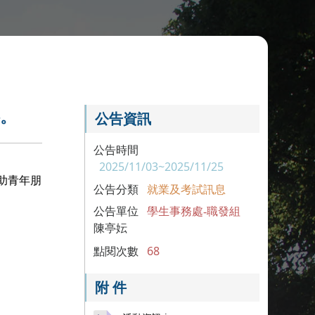
料。
公告資訊
公告時間
2025/11/03~2025/11/25
助青年朋
公告分類
就業及考試訊息
公告單位
學生事務處-職發組
陳亭妘
點閱次數
68
附 件