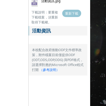
活動資訊.jpg
下載說明：要重複
重新下載
下載檔案，須重新
取得下載權。
活動資訊
本校配合政府推動ODF文件標準政
策，附件檔案目前僅提供ODF
(ODT,ODS,ODP,ODG) 與PDF格式，
請選擇對應的Microsoft Office程式
打開
（
參考說明
）