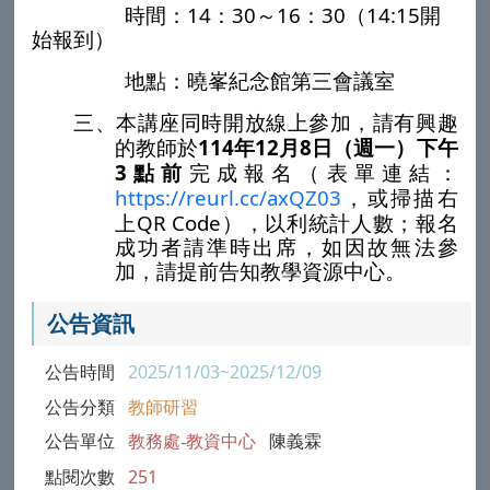
14
30
16
30
14:15
時間：
：
～
：
（
開
始報到）
地點：曉峯紀念館第三會議室
三、本講座同時開放線上參加，請有興趣
114
12
8
的教師於
年
月
日（週一）下午
3
點前
完成報名（表單連結：
https://reurl.cc/axQZ03
，或掃描右
QR Code
上
），以利統計人數；報名
成功者請準時出席，如因故無法參
加，請提前告知教學資源中心。
公告資訊
公告時間
2025/11/03~2025/12/09
公告分類
教師研習
公告單位
教務處-教資中心
陳義霖
點閱次數
251