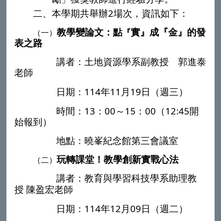
2
二、本學期共舉辦
場次，資訊如下：
教學變論文：點
實』成『金』的發
『
（一）
表之路
講者：土地資源學系副教授 郭進泰
老師
114
11
19
日期：
年
月
日（週三）
13
00
15
00
12:45
時間：
：
～
：
（
開
始報到）
地點：曉峯紀念館第三會議室
玩轉課堂！教學創新實戰心法
（二）
講者：教育與學習科技學系助理教
授
陳盈宏老師
114
12
09
日期：
年
月
日（週二）