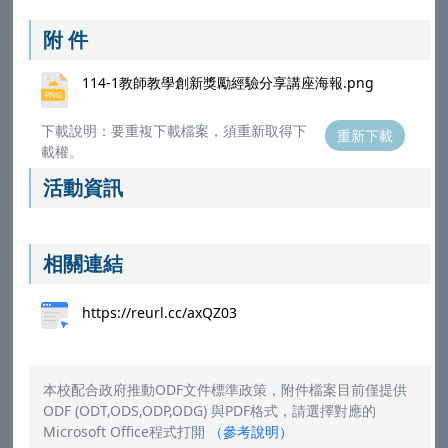
附 件
114-1教師教學創新獎勵經驗分享講座海報.png
下載說明：要重複下載檔案，須重新取得下
重新下載
載權。
活動資訊
相關連結
https://reurl.cc/axQZ03
本校配合政府推動ODF文件標準政策，附件檔案目前僅提供
ODF (ODT,ODS,ODP,ODG) 與PDF格式，請選擇對應的
Microsoft Office程式打開
（
參考說明
）