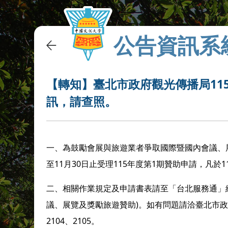
公告資訊系
【轉知】臺北市政府觀光傳播局11
訊，請查照。
一、為鼓勵會展與旅遊業者爭取國際暨國內會議、
至
11
月
30
日止受理
115
年度第
1
期贊助申請，凡於
1
二、相關作業規定及申請書表請至「台北服務通」
議、展覽及獎勵旅遊贊助
)
。如有問題請洽
臺北市
2104
、
2105
。