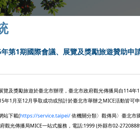
統
5年第1期國際會議、展覽及獎勵旅遊贊助申
展覽及獎勵旅遊於臺北市辦理，臺北市政府觀光傳播局自
114
年
1
15
年
1
月至
12
月爭取成功或預計於臺北市舉辦之
MICE
活動皆可
網站下載
(
https://service.taipei/
依機關分類〉觀傳局〉臺北市
政府觀光傳播局
MICE
一站式服務，電話
:1999 (
外縣市
02-2720888