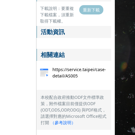
下載說明：要重複
重新下載
下載檔案，須重新
取得下載權。
活動資訊
相關連結
https://service.taipei/case-
detail/AS005
本校配合政府推動ODF文件標準政
策，附件檔案目前僅提供ODF
(ODT,ODS,ODP,ODG) 與PDF格式，
請選擇對應的Microsoft Office程式
打開
（
參考說明
）