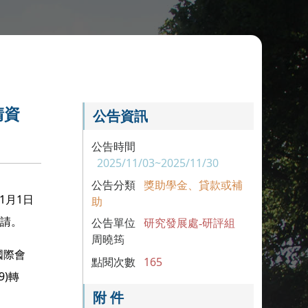
請資
公告資訊
公告時間
2025/11/03~2025/11/30
公告分類
獎助學金、貸款或補
1
月
1
日
助
申請。
公告單位
研究發展處-研評組
周曉筠
國際會
點閱次數
165
9)
轉
附 件