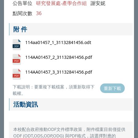
公告單位
研究發展處-產學合作組
謝安妮
點閱次數
36
附 件
114aa01457_1_31132841456.odt
114AA01457_2_31132841456.pdf
114AA01457_3_31132841456.pdf
下載說明：要重複下載檔案，須重新取得下
重新下載
載權。
活動資訊
本校配合政府推動ODF文件標準政策，附件檔案目前僅提供
ODF (ODT,ODS,ODP,ODG) 與PDF格式，請選擇對應的