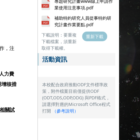
專題研究計畫www線上申請作
業使用注意事項.pdf
補助特約研究人員從事特約研
究計畫作業要點.pdf
下載說明：要重複
重新下載
下載檔案，須重新
取得下載權。
製作
，注
活動資訊
人力費
用增核措
本校配合政府推動ODF文件標準政
策，附件檔案目前僅提供ODF
(ODT,ODS,ODP,ODG) 與PDF格式，
請選擇對應的Microsoft Office程式
相關試
打開
（
參考說明
）