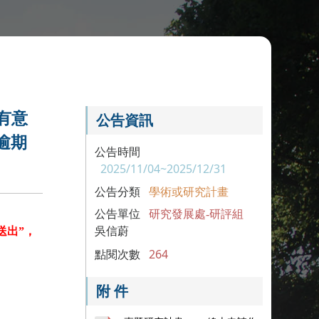
有意
公告資訊
逾期
公告時間
2025/11/04~2025/12/31
公告分類
學術或研究計畫
公告單位
研究發展處-研評組
送出”，
吳信蔚
點閱次數
264
附 件