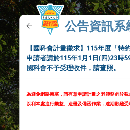
公告資訊系
【國科會計畫徵求】115年度「特
申請者請於115年1月1日(四)23
國科會不予受理收件，請查照。
為避免網路擁塞，請有意申請計畫之老師務必於截止時間
以利本處進行彙整、造冊及備函作業，逾期歉難受