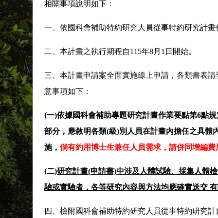
相關事項說明如下：
一、依國科會補助特約研究人員從事特約研究計畫
二、本計畫之執行期程自115年8月1日開始。
三、本計畫申請案全面實施線上申請，各類書表請至國科會網站
意事項如下：
(
一)
依據國科會補助專題研究計畫作業要點第6
點規
部分，應敘明各類(
級)
別人員在計畫內擔任之具體
施，
倘有約用博士生兼任人員需求，請併同增編費
(
二)
研究計畫(
申請書)
中涉及人體試驗、採集人體檢
驗或實驗者，各等研究內容與方法均應確實送交
有
四、檢附國科會補助特約研究人員從事特約研究計