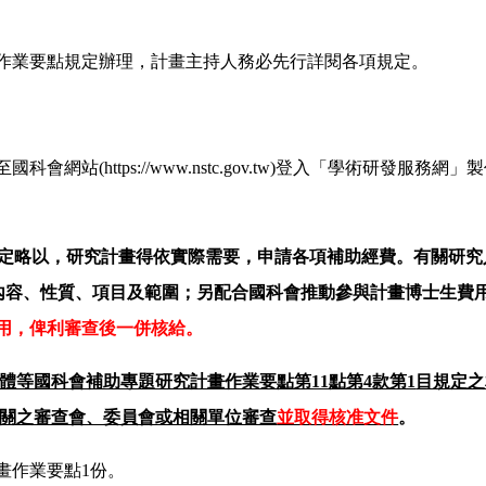
作業要點規定辦理，計畫主持人務必先行詳閱各項規定。
(https://www.nstc.gov.tw)登入「學術研發服務網」
定略以，研究計畫得依實際需要，申請各項補助經費。有關研究
內容、性質、項目及範圍；另配合國科會推動參與計畫博士生費
用，俾利審查後一併核給。
體等國科會補助專題研究計畫作業要點第11
點第4
款第1
目規定之
關之審查會、委員會或相關單位審查
並取得核准文件
。
畫作業要點1份。