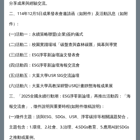
分享成果與經驗交流。
二、114年12月5日成果發表會邀請函（如附件）及活動訊息（如附
件）:
(一)活動一：永續策略聯盟(企業)簽約儀式
(二)活動二：校園實踐場域「碳盤查與森林碳匯」揭幕與導覽
(三)活動三：ESG淨零新論壇論文發表會
(四)活動四：ESG淨零新論壇海報交流會
(五)活動五：大葉大學USR SIG交流論壇
(六)活動六：大葉大學高教深耕暨USR計畫靜態海報成果展
三、「2025全國永續行動潮：ESG淨零新論壇」再推出活動四：「海
報交流會」，徵件說明與重要時程(如附件徵稿說明)：
(一)徵件主題：須與ESG、SDGs、USR、淨零碳排等相關議題契合，
主題包含：1.環境、2.社會、3.治理、4.SDGs教育、5.應用AI於SDGs
之推動或案例。