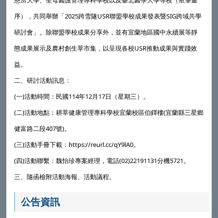
慈濟大學、聖母醫護管理專科學校以及臺北醫學大學等校（依筆畫
序），共同舉辦「2025跨雪隧USR聯盟學校成果發表暨SIG跨域共學
研討會」。除聯盟學校成果分享外，並有宜蘭地區國中永續展等靜
態成果展示及農村創生莘市集，以呈現各校USR推動成果與實踐效
益。
二、研討活動訊息：
(一)活動時間：民國114年12月17日（星期三）。
(二)活動地點：耕莘健康管理專科學校宜蘭校區伯鐸樓(宜蘭縣三星鄉
健富路二段407號)。
(三)活動手冊下載：https://reurl.cc/qY9lA0。
(四)活動聯繫：魏怡珍專案經理，電話(02)22191131分機5721。
三、隨函檢附活動海報、活動議程。
公告資訊