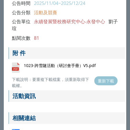
公告時間
2025/11/04~2025/12/24
公告分類
活動及競賽
公告單位
永續發展暨校務研究中心-永發中心
劉子
瑄
點閱次數
81
附 件
1023-跨雪隧活動（研討會手冊）V5.pdf
下載說明：要重複下載檔案，須重新取得下
重新下載
載權。
活動資訊
相關連結