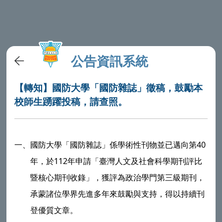
公告資訊系統
【轉知】國防大學「國防雜誌」徵稿，鼓勵本
校師生踴躍投稿，請查照。
一、
40
國防大學
「國防雜誌」係學術性刊物並已邁向第
112
年，於
年申請「臺灣人文及社會科學期刊評比
暨核心期刊收錄」，獲評為政治學門第三級期刊，
承蒙諸位學界先進多年來鼓勵與支持，得以持續刊
登優質文章。