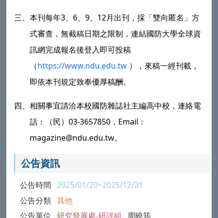
三、
3
6
9
12
本刊每年
、
、
、
月出刊，採「雙向匿名」方
式審查，無截稿日期之限制，連結國防大學全球資
訊網完成報名後登入即可投稿
https://www.ndu.edu.tw
（
），來稿一經刊載，
即依本刊規定致奉優厚稿酬。
四、
相關事宜請洽本校國防雜誌社主編高中校，連絡電
03-3657850
Email
話：（民）
，
：
magazine@ndu.edu.tw
。
公告資訊
公告時間
2025/01/20~2025/12/31
公告分類
其他
公告單位
研究發展處-研評組
周曉筠