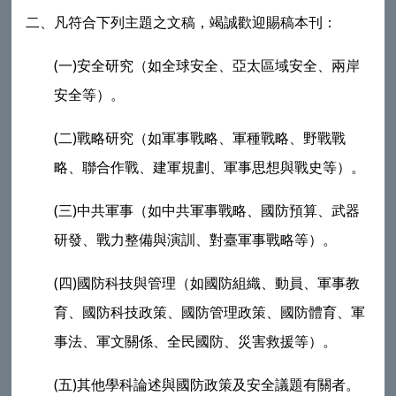
二、
凡符合下列主題之文稿，竭誠歡迎賜稿本刊：
(
)
一
安全研究（如全球安全、亞太區域安全、兩岸
安全等）。
(
)
二
戰略研究（如軍事戰略、軍種戰略、野戰戰
略、聯合作戰、建軍規劃、軍事思想與戰史等）。
(
)
三
中共軍事（如中共軍事戰略、國防預算、武器
研發、戰力整備與演訓、對臺軍事戰略等）。
(
)
四
國防科技與管理（如國防組織、動員、軍事教
育、國防科技政策、國防管理政策、國防體育、軍
事法、軍文關係、全民國防、災害救援等）。
(
)
五
其他學科論述與國防政策及安全議題有關者。