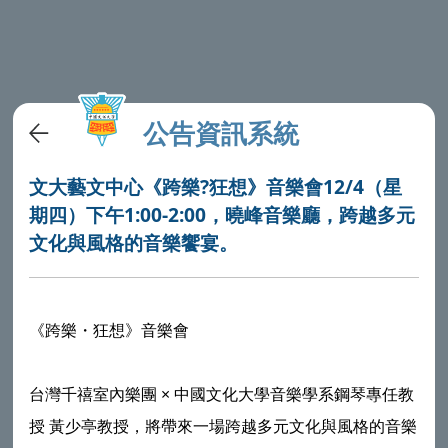
公告資訊系統
文大藝文中心《跨樂?狂想》音樂會12/4（星
期四）下午1:00-2:00，曉峰音樂廳，跨越多元
文化與風格的音樂饗宴。
《跨樂・狂想》音樂會
台灣千禧室內樂團 × 中國文化大學音樂學系鋼琴專任教
授 黃少亭教授，將帶來一場跨越多元文化與風格的音樂