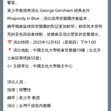
饗宴。
黃少亭教授將演出 George Gershwin 經典名作
Rhapsody in Blue，演出採用管樂團伴奏版本，
鋼琴獨奏旋律與管樂團的對話更加鮮明；銅管與木管明
亮的音色與節奏律動，使樂曲呈現出豐富的音響層次。
📅 演出時間：2025年12月4日（星期四）下午1:00
📍 演出地點：中國文化大學曉峯音樂廳10樓（台北市
士林區華岡路55號）
🎶 主辦單位：中國文化大學藝文中心
演出人員：
指揮｜簡璽恆
鋼琴｜黃少亭 教授
演出｜台灣千禧室內樂團