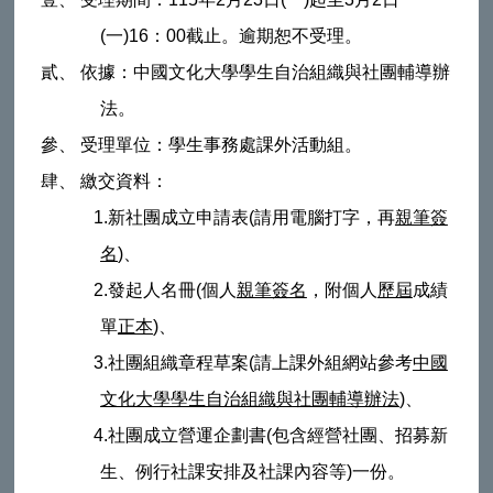
(
一
)16
：
00
截止。逾期恕不受理。
貳、 依據：中國文化大學學生自治組織與社團輔導辦
法。
參、 受理單位：學生事務處課外活動組。
肆、 繳交資料：
1.
新社團成立申請表
(
請用電腦打字，再
親筆簽
名
)
、
2.
發起人名冊
(
個人
親筆簽名
，附個人
歷屆
成績
單
正本
)
、
3.
社團組織章程草案
(
請上課外組網站參考
中國
文化大學學生自治組織與社團輔導辦法
)
、
4.
社團成立營運企劃書
(
包含經營社團、招募新
生、例行社課安排及社課內容等
)
一份。