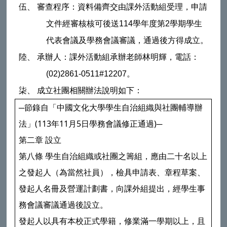
伍、 審查程序：資料備齊交由課外活動組受理，申請
文件經審核核可後送
114
學年度第
2
學期學生
代表會議及學務會議審議，通過後方得成立。
陸、 承辦人：課外活動組承辦老師林明輝，電話：
(02)2861-0511#12207
。
柒、 成立社團相關辦法說明如下：
─節錄自「中國文化大學學生自治組織與社團輔導辦
法」
(113
年
11
月
5
日學務會議修正通過
)
─
第二章 設立
第八條 學生自治組織或社團之籌組，應由二十名以上
之發起人（為當然社員），檢具申請表、章程草案、
發起人名冊及營運計劃書，向課外組提出，經學生事
務會議審議通過後設立。
發起人以具有本校正式學籍，修業滿一學期以上，且