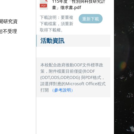
115年度「性別與科技研究計
畫」徵求書.pdf
下載說明：要重複
重新下載
開研究資
下載檔案，須重新
取得下載權。
恕不受理
活動資訊
本校配合政府推動ODF文件標準政
策，附件檔案目前僅提供ODF
(ODT,ODS,ODP,ODG) 與PDF格式，
請選擇對應的Microsoft Office程式
打開
（
參考說明
）