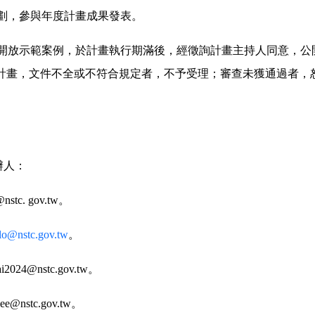
劃，參與年度計畫成果發表。
開放示範案例，於計畫執行期滿後，經徵詢計畫主持人同意，公
案計畫，文件不全或不符合規定者，不予受理；審查未獲通過者，
辦人：
tc. gov.tw。
lo@nstc.gov.tw
。
024@nstc.gov.tw。
nstc.gov.tw。