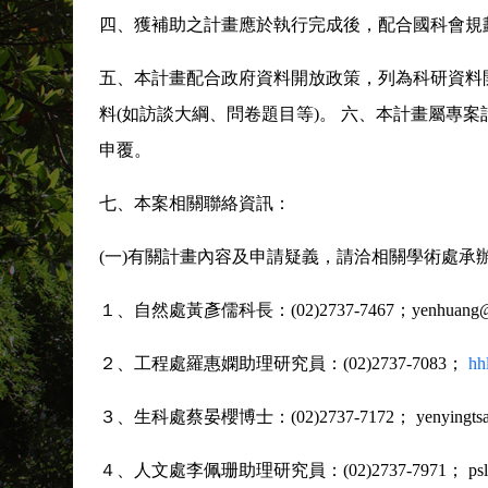
四、獲補助之計畫應於執行完成後，配合國科會規
五、本計畫配合政府資料開放政策，列為科研資料
料(如訪談大綱、問卷題目等)。 六、本計畫屬專
申覆。
七、本案相關聯絡資訊：
(一)有關計畫內容及申請疑義，請洽相關學術處承
１、自然處黃彥儒科長：(02)2737-7467；yenhuang@ns
２、工程處羅惠嫻助理研究員：(02)2737-7083；
hh
３、生科處蔡晏櫻博士：(02)2737-7172； yenyingtsai2
４、人文處李佩珊助理研究員：(02)2737-7971； pslee@