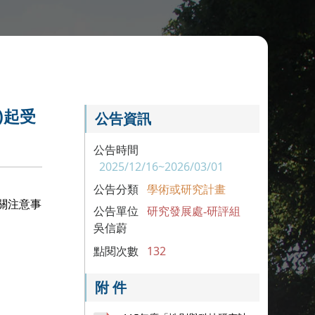
)起受
公告資訊
公告時間
2025/12/16~2026/03/01
公告分類
學術或研究計畫
關注意事
公告單位
研究發展處-研評組
吳信蔚
點閱次數
132
附 件