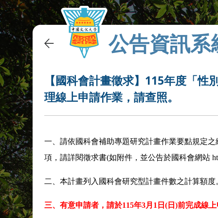
公告資訊系
【國科會計畫徵求】115年度「性別
理線上申請作業，請查照。
一、請依國科會補助專題研究計畫作業要點規定之
項，請詳閱徵求書(如附件，並公告於國科會網站 http://ww
二、本計畫列入國科會研究型計畫件數之計算額度
三、有意申請者，請於
115
年
3
月
1
日
(
日
)
前完成線上