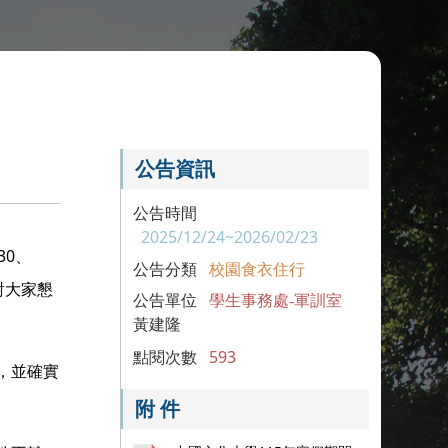
公告資訊
公告時間
2025/12/24~2026/02/23
30
、
公告分類
校園食衣住行
對大家懇
公告單位
學生事務處-軍訓室
黃建隆
點閱次數
593
，並確實
附 件