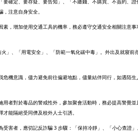
「要確定、要存疑、要告知」、「不繳錢、不購買、不簽約、證
騙，注意自身安全。
因素，增加使用交通工具的機率，務必遵守交通安全相關注意事
防火」、「用電安全」、「防範一氧化碳中毒」。外出及就寢前
我危機意識，儘力避免前往偏避地點，儘量結伴同行，如遇陌生
施用者對於毒品的警戒性外，參加聚會活動時，務必提高警覺並
擇才能隔絕受同儕及校外人士引誘。
3
為受害者，應切記反詐騙
步驟：「保持冷靜」、「小心查證」