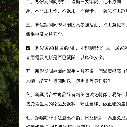
—
二、寒假期間同學打工遵循三要準備、七不原則
身、不非法工作、不飲用、不辦卡」。防範打工詐
三、寒假期間同學可能因為參加活動、打工兼職等
保乘車及交通安全。
(
)
四、寒假居家
賃居
期間，同學應特別注意「居家
查用電及瓦斯是否已關閉，以確保安全。
五、寒假期間校園內學生人數不多，同學應提高自
人物，請立即通知師長，防止意外事件發生。
六、新興混合式毒品除有精美包裝之特徵，易降低
接受陌生人的物品及飲料，守法自律、做正確的選
七、詐騙犯罪手法層出不窮、日益翻新，為避免成