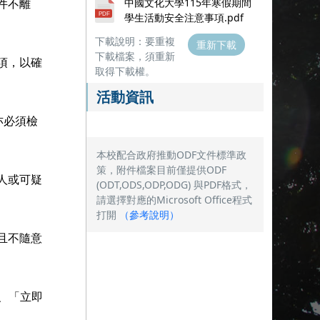
中國文化大學115年寒假期間
件不離
學生活動安全注意事項.pdf
下載說明：要重複
重新下載
下載檔案，須重新
項，以確
取得下載權。
活動資訊
亦必須檢
本校配合政府推動ODF文件標準政
策，附件檔案目前僅提供ODF
人或可疑
(ODT,ODS,ODP,ODG) 與PDF格式，
請選擇對應的Microsoft Office程式
打開
（
參考說明
）
且不隨意
、「立即