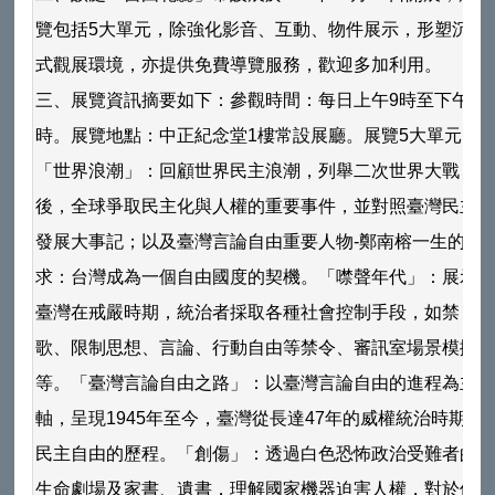
覽包括5大單元，除強化影音、互動、物件展示，形塑沉浸
式觀展環境，亦提供免費導覽服務，歡迎多加利用。
三、展覽資訊摘要如下：參觀時間：每日上午9時至下午6
時。展覽地點：中正紀念堂1樓常設展廳。展覽5大單元：
「世界浪潮」：回顧世界民主浪潮，列舉二次世界大戰
後，全球爭取民主化與人權的重要事件，並對照臺灣民主
發展大事記；以及臺灣言論自由重要人物-鄭南榕一生的追
求：台灣成為一個自由國度的契機。「噤聲年代」：展示
臺灣在戒嚴時期，統治者採取各種社會控制手段，如禁
歌、限制思想、言論、行動自由等禁令、審訊室場景模擬
等。「臺灣言論自由之路」：以臺灣言論自由的進程為主
軸，呈現1945年至今，臺灣從長達47年的威權統治時期到
民主自由的歷程。「創傷」：透過白色恐怖政治受難者的
生命劇場及家書、遺書，理解國家機器迫害人權，對於個