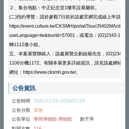
２、集合地點：中正紀念堂1樓常設展廳前。
(二)預約導覽：請於參觀7日前於該處官網完成線上申請
https://event.culture.tw/CKSMH/portal/Tour/J5402MAction?
useLanguage=tw&tourId=57001，或電洽：(02)2343-1100
轉1112連小姐。
五、本案展覽聯絡人：該處展覽企劃組楊先生，(02)2343-
1100分機1172。有關本展更多詳細資訊，請見該處網站，
網址：https://www.cksmh.gov.tw/。
公告資訊
公告時間
2025/12/29~2026/01/29
公告分類
其他
公告單位
華岡博物館-博物館
劉千萍
點閱次數
116