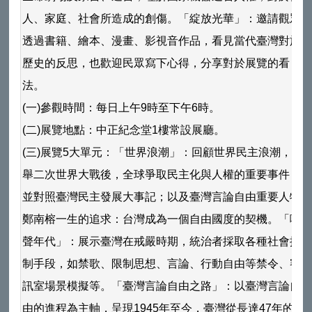
人、家庭、社會所造成的創傷。「綻放光華」：邀請觀眾
透過書籍、繪本、漫畫、影視音作品，看見當代臺灣對於
歷史的反思，也歡迎民眾寫下心得，分享對於展覽的看
法。
(一)參觀時間：每日上午9時至下午6時。
(二)展覽地點：中正紀念堂1樓常設展廳。
(三)展覽5大單元：「世界浪潮」：回顧世界民主浪潮，列
舉二次世界大戰後，全球爭取民主化與人權的重要事件，
並對照臺灣民主發展大事記；以及臺灣言論自由重要人物-
鄭南榕一生的追求：台灣成為一個自由國度的契機。「噤
聲年代」：展示臺灣在戒嚴時期，統治者採取各種社會控
制手段，如禁歌、限制思想、言論、行動自由等禁令、審
訊室場景模擬等。「臺灣言論自由之路」：以臺灣言論自
由的進程為主軸，呈現1945年至今，臺灣從長達47年的威