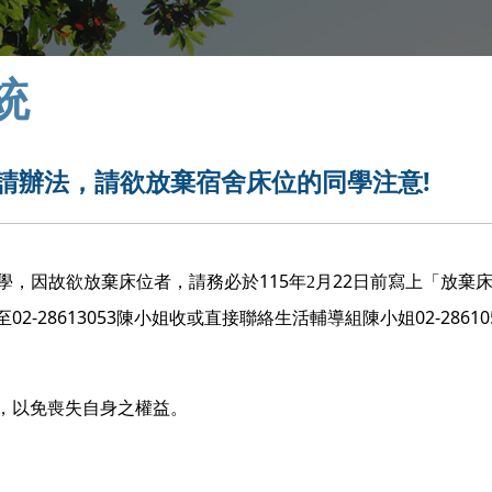
統
申請辦法，請欲放棄宿舍床位的同學注意!
115
22
學，因故欲放棄床位者，請務必於
年2
月
日前寫上「放棄
02-28613053
02-28610
至
陳小姐收或直接聯絡生活輔導組陳小姐
，以免喪失自身之權益。