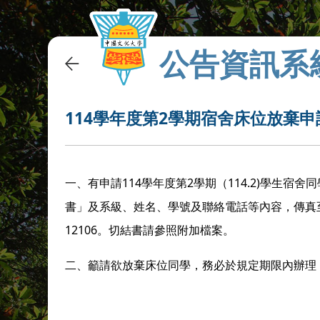
公告資訊系
114學年度第2學期宿舍床位放棄
114
2
114.2)
一、有申請
學年度第
學期（
學生宿舍同
書」及系級、姓名、學號及聯絡電話等內容，傳真
12106
。切結書請參照附加檔案。
二、籲請欲放棄床位同學，務必於規定期限內辦理