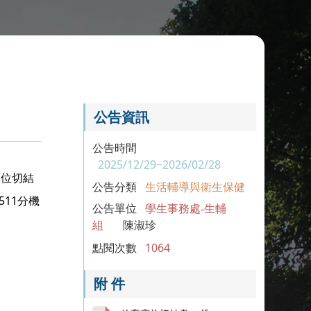
公告資訊
公告時間
2025/12/29~2026/02/28
床位切結
公告分類
生活輔導與衛生保健
511
分機
公告單位
學生事務處-生輔
組
陳淑珍
點閱次數
1064
附 件