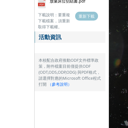
放棄床位切結書.pdf
下載說明：要重複
重新下載
下載檔案，須重新
取得下載權。
活動資訊
本校配合政府推動ODF文件標準政
策，附件檔案目前僅提供ODF
(ODT,ODS,ODP,ODG) 與PDF格式，
請選擇對應的Microsoft Office程式
打開
（
參考說明
）