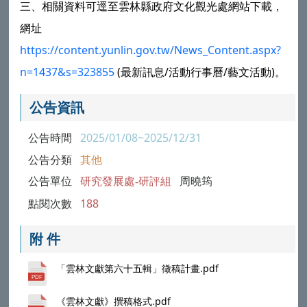
三、相關資料可逕至
雲林縣政府
文化觀光處網站下載，
網址
https://content.yunlin.gov.tw/News_Content.aspx?
n=1437&s=323855
(最新訊息/活動行事曆/藝文活動)。
公告資訊
公告時間
2025/01/08~2025/12/31
公告分類
其他
公告單位
研究發展處-研評組
周曉筠
點閱次數
188
附 件
「雲林文獻第六十五輯」徵稿計畫.pdf
《雲林文獻》撰稿格式.pdf