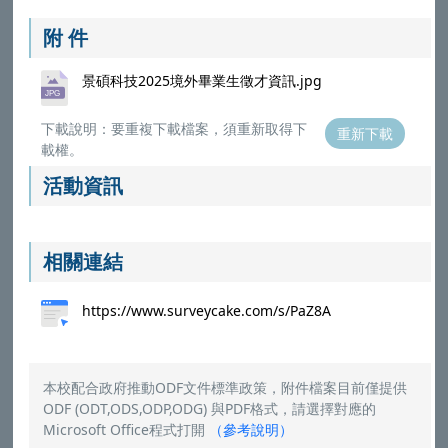
附 件
景碩科技2025境外畢業生徵才資訊.jpg
下載說明：要重複下載檔案，須重新取得下
重新下載
載權。
活動資訊
相關連結
https://www.surveycake.com/s/PaZ8A
本校配合政府推動ODF文件標準政策，附件檔案目前僅提供
ODF (ODT,ODS,ODP,ODG) 與PDF格式，請選擇對應的
Microsoft Office程式打開
（
參考說明
）