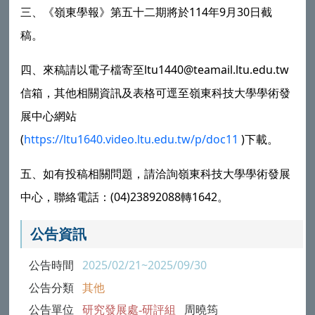
114
9
30
三、《嶺東學報》第五十二期將於
年
月
日截
稿。
ltu1440@teamail.ltu.edu.tw
四、來稿請以電子檔寄至
信箱，其他相關資訊及表格可逕至
嶺東科技大學
學術發
展中心網站
(
https://ltu1640.video.ltu.edu.tw/p/doc11
)
下載。
五、如有投稿相關問題，請洽詢
嶺東科技大學
學術發展
(04)23892088
1642
中心，聯絡電話：
轉
。
公告資訊
公告時間
2025/02/21~2025/09/30
公告分類
其他
公告單位
研究發展處-研評組
周曉筠