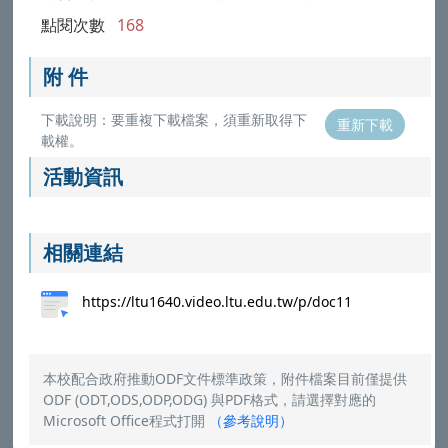
點閱次數
168
附 件
下載說明：要重複下載檔案，須重新取得下
重新下載
載權。
活動資訊
相關連結
https://ltu1640.video.ltu.edu.tw/p/doc11
本校配合政府推動ODF文件標準政策，附件檔案目前僅提供
ODF (ODT,ODS,ODP,ODG) 與PDF格式，請選擇對應的
Microsoft Office程式打開
（
參考說明
）