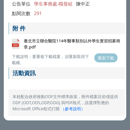
公告單位
學生事務處-職發組
陳中正
點閱次數
291
附 件
臺北市立聯合醫院114年醫事類別以外學生實習招募簡
章.pdf
下載說明：要重複下載檔案，須重新取得下
重新下載
載權。
活動資訊
本校配合政府推動ODF文件標準政策，附件檔案目前僅提供
ODF (ODT,ODS,ODP,ODG) 與PDF格式，請選擇對應的
Microsoft Office程式打開
（
參考說明
）