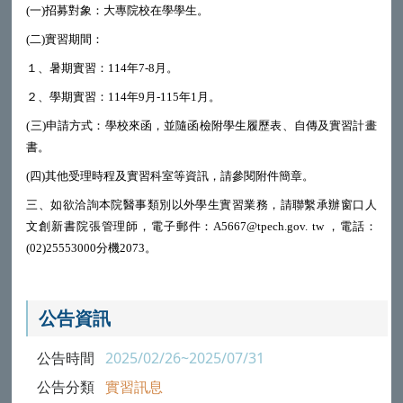
(
一
)
招募對象：大專院校在學學生。
(
二
)
實習期間：
１、暑期實習：
114
年
7-8
月。
２、學期實習：
114
年
9
月
-115
年
1
月。
(
三
)
申請方式：學校來函，並隨函檢附學生履歷表、自傳及實習計畫
書。
(
四
)
其他受理時程及實習科室等資訊，請參閱附件簡章。
三、如欲洽詢本院醫事類別以外學生實習業務，請聯繫承辦窗口人
文創新書院張管理師，電子郵件：
A5667@tpech.gov.
tw
，電話：
(02)25553000
分機
2073
。
公告資訊
公告時間
2025/02/26~2025/07/31
公告分類
實習訊息