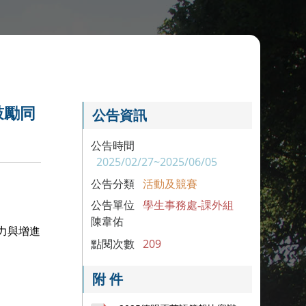
鼓勵同
公告資訊
公告時間
2025/02/27~2025/06/05
公告分類
活動及競賽
公告單位
學生事務處-課外組
陳韋佑
力與增進
點閱次數
209
附 件