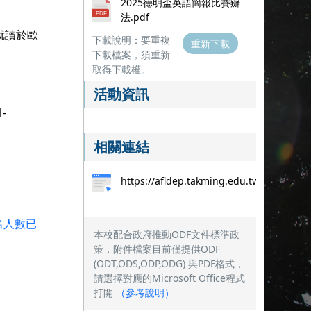
2025德明盃英語簡報比賽辦
法.pdf
就讀於歐
下載說明：要重複
重新下載
下載檔案，須重新
取得下載權。
活動資訊
1-
相關連結
https://afldep.takming.edu.tw/
若報名人數已
本校配合政府推動ODF文件標準政
策，附件檔案目前僅提供ODF
(ODT,ODS,ODP,ODG) 與PDF格式，
請選擇對應的Microsoft Office程式
打開
（
參考說明
）