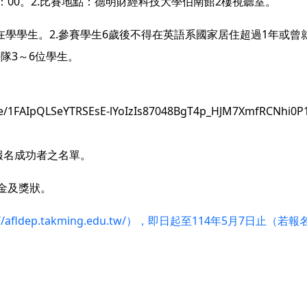
18：00。2.比賽地點：德明財經科技大學伯南館2樓視聽室。
在學學生。2.參賽學生6歲後不得在英語系國家居住超過1年或曾
隊3～6位學生。
/1FAIpQLSeYTRSEsE-lYoIzIs87048BgT4p_HJM7XmfRCNhi0P
佈報名成功者之名單。
金及獎狀。
s://afldep.takming.edu.tw/），即日起至114年5月7日止（