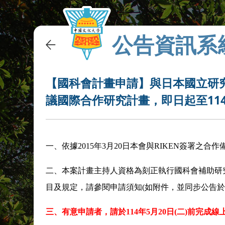
公告資訊系
【國科會計畫申請】與日本國立研究開
議國際合作研究計畫，即日起至114
一、依據2015年3月20日本會與RIKEN簽署之合
二、本案計畫主持人資格為刻正執行國科會補助研
目及規定，請參閱申請須知(如附件，並同步公告於國
三、有意申請者，請於
114
年
5
月
20
日
(
二
)
前完成線