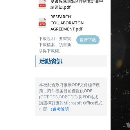
雙邊協議國際合作研究計畫申
請須知.pdf
RESEARCH
COLLABORATION
AGREEMENT.pdf
下載說明：要重複
重新下載
下載檔案，須重新
取得下載權。
活動資訊
本校配合政府推動ODF文件標準政
策，附件檔案目前僅提供ODF
(ODT,ODS,ODP,ODG) 與PDF格式，
請選擇對應的Microsoft Office程式
打開
（
參考說明
）