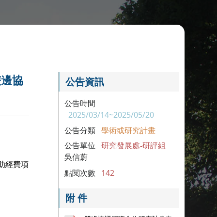
雙邊協
公告資訊
公告時間
2025/03/14~2025/05/20
公告分類
學術或研究計畫
公告單位
研究發展處-研評組
吳信蔚
助經費項
點閱次數
142
附 件