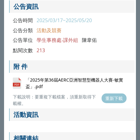
公告資訊
公告時間
2025/03/17~2025/05/20
公告分類
活動及競賽
公告單位
學生事務處-課外組
陳韋佑
點閱次數
213
附 件
「2025年第36屆AERC亞洲智慧型機器人大賽-敏實
盃」.pdf
下載說明：要重複下載檔案，須重新取得下
重新下載
載權。
活動資訊
相關連結