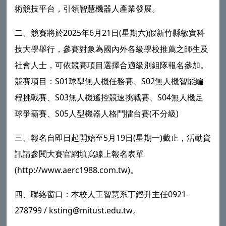
術競技平台，引領智慧機器人產業發展。
二、競賽將於2025年6月21日(星期六)假新竹縣敏實科
技大學舉行，參賽對象為國內外各級學校推薦之師生及
社會人士，可依競賽項目選擇合適級別組隊報名參加。
競賽項目：S01球型無人機任務賽、S02無人機智能編
程挑戰賽、S03無人機遙控競速挑戰賽、S04無人機足
球爭霸賽、S05人型機器人格鬥擂台賽(不分級)
三、報名自即日起開始至5月19日(星期一)截止，活動資
訊請參閱大賽官網填寫線上報名表單
(http://www.aerc1988.com.tw)。
四、聯絡窗口：本校人工智慧系丁鏗升主任0921-
278799 / ksting@mitust.edu.tw。