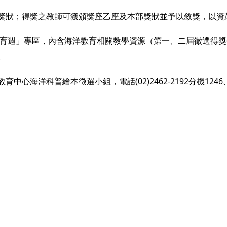
獎狀；得獎之教師可獲頒獎座乙座及本部獎狀並予以敘獎，以資
教育週」專區，內含海洋教育相關教學資源（第一、二屆徵選得
。
海洋科普繪本徵選小組，電話(02)2462-2192分機1246、