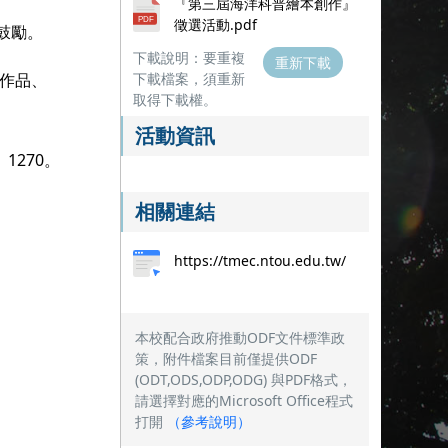
『第三屆海洋科普繪本創作』
徵選活動.pdf
鼓勵。
下載說明：要重複
重新下載
獎作品、
下載檔案，須重新
取得下載權。
活動資訊
1270。
相關連結
https://tmec.ntou.edu.tw/
本校配合政府推動ODF文件標準政
策，附件檔案目前僅提供ODF
(ODT,ODS,ODP,ODG) 與PDF格式，
請選擇對應的Microsoft Office程式
打開
（
參考說明
）