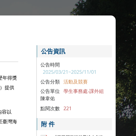
公告資訊
公告時間
2025/03/21~2025/11/01
歷年得獎
公告分類
活動及競賽
/）提供
公告單位
學生事務處-課外組
陳韋佑
點閱次數
221
內容以
至臺灣海
附 件