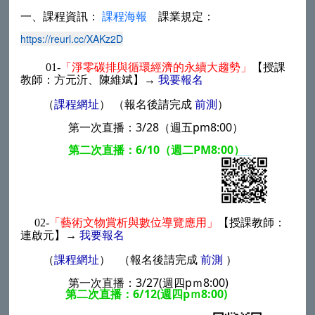
一、課程資訊：
課程海報
課業規定：
https://reurl.cc/XAKz2D
01-
「淨零碳排與循環經濟的永續大趨勢」
【授課
教師：方元沂、陳維斌】
→
我要報名
（報名後請完成
前測
）
（
課程網址
）
第一次直播：3/28（週五pm8:00）
第二次直播：6/10（週二PM8:00）
02-
「藝術文物賞析與數位導覽應用」
【授課教師：
連啟元】→
我要報名
（報名後請完成
前測
）
（
課程網址
）
第一次直播：3/27(週四pｍ8:00)
第二次直播：6/12(週四pｍ8:00)