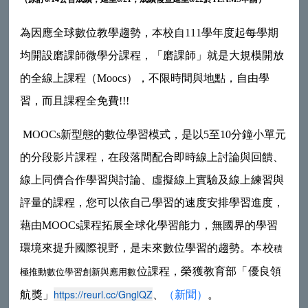
為因應全球數位教學趨勢，本校自
111
學年度起每學期
均開設磨課師微學分課程，
「磨課師」就是大規模開放
的全線上課程（
Moocs
），不限時間與地點，自由學
習，而且課程全免費
!!!
MOOCs
新型態的數位學習模式，是以
5
至
10
分鐘小單元
的分段影片課程，在段落間配合即時線上討論與回饋、
線上同儕合作學習與討論、虛擬線上實驗及線上練習與
評量的課程，您可以依自己學習的速度安排學習進度，
藉由
MOOCs
課程拓展全球化學習能力，無國界的學習
環境來提升國際視野，是未來數位學習的趨勢。
本校
積
位課程，榮獲教育部「優良領
極推動數位學習創新與應用
數
（新聞）
。
https://reurl.cc/GnglQZ
航獎」
、