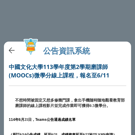
公告資訊系統
中國文化大學113學年度第2學期磨課師
(MOOCs)微學分線上課程，報名至6/11
不想時間被固定又想多修幾門課，拿出手機隨時隨地觀看教育部
磨課師的線上課程影片並完成作業即可獲得0.5微學分。
114
年
6
月21
日，
Teams
公告通過成績名單
（原訂6/14公告成績，延至6/21，成績複查延至6/22於TEAMS申請）