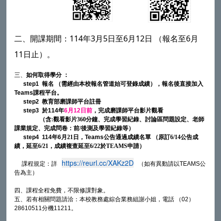
二、開課期間：114年3月5日至6月12日 （報名至6月
11日止）。
三、
如何取得學分
：
step1
報名
（需經由本校報名管道始可登錄成績），報名後直接加入
Teams
課程平台。
step2
教育部磨課師平台註冊
step3
於
114
年
6
月
12
日前
，完成磨課師平台影片觀看
（含:觀看影片360分鐘
、完成學習紀錄、討論區問題設定、老師
課業規定、完成問卷：前/後測及學習紀錄等）
step4 114
年
6
月21
日，
Teams
公告通過成績名單 （原訂6/14公告成
績，延至6/21，成績複查延至6/22於TEAMS申請）
https://reurl.cc/XAKz2D
課程規定：詳
（如有異動請以
公
TEAMS
告為主）
四、課程全程免費，不限修課對象。
五、若有相關問題請洽：本校教務處綜合業務組謝小姐，電話
（
）
02
分機
。
28610511
11211