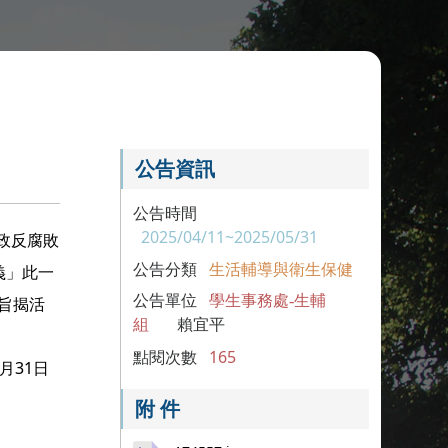
公告資訊
公告時間
2025/04/11~2025/05/31
政反腐敗
公告分類
生活輔導與衛生保健
義」此一
理旨揭活
公告單位
學生事務處-生輔
組
賴宜平
點閱次數
165
月31日
附 件