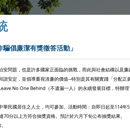
統
詐騙倡廉潔有獎徵答活動」
治安問題，也是許多國家正面臨的挑戰，而此與社會結構以及廉
和諧安定，並倡導重視清廉的價值─特別是其有關實踐「分配正
e No One Behind（不遺漏一人）的永續發展目標，特辦
華民國居住之人士，均可參加。活動時間：自即日起至114年5
達70分以上方符合抽獎資格。預計於六月下旬公布抽獎結果。
加。