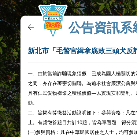
公告資訊系
新北市「毛警官緝拿腐敗三頭犬反
一、由於當前詐騙現象猖獗，已成為國人極關切的
之間，亦存在著密切關聯。為追求社會廉潔公義與
具有仁民愛物襟懷之積極價值—以實現安和樂利、Leav
動。
二、旨揭有獎徵答活動說明如下：參與資格：凡在中
止。有獎徵答題目共計10題，皆為單選題，得分須
(一)參與資格：凡在中華民國居住之人士，均可參