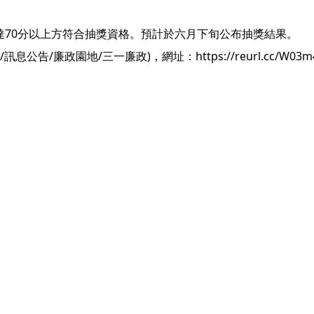
須達70分以上方符合抽獎資格。預計於六月下旬公布抽獎結果。
/廉政園地/三一廉政)，網址：https://reurl.cc/W03m