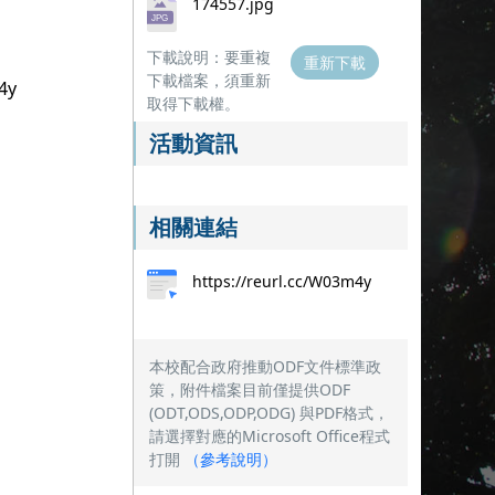
174557.jpg
下載說明：要重複
重新下載
下載檔案，須重新
4y
取得下載權。
活動資訊
相關連結
https://reurl.cc/W03m4y
本校配合政府推動ODF文件標準政
策，附件檔案目前僅提供ODF
(ODT,ODS,ODP,ODG) 與PDF格式，
請選擇對應的Microsoft Office程式
打開
（
參考說明
）