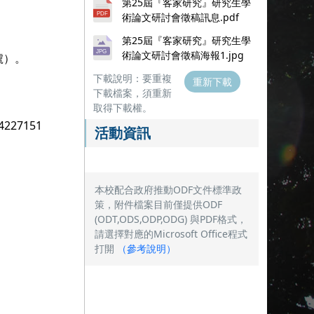
第25屆『客家研究』研究生學
術論文研討會徵稿訊息.pdf
第25屆『客家研究』研究生學
術論文研討會徵稿海報1.jpg
號）。
下載說明：要重複
重新下載
下載檔案，須重新
取得下載權。
27151
活動資訊
本校配合政府推動ODF文件標準政
策，附件檔案目前僅提供ODF
(ODT,ODS,ODP,ODG) 與PDF格式，
請選擇對應的Microsoft Office程式
打開
（
參考說明
）