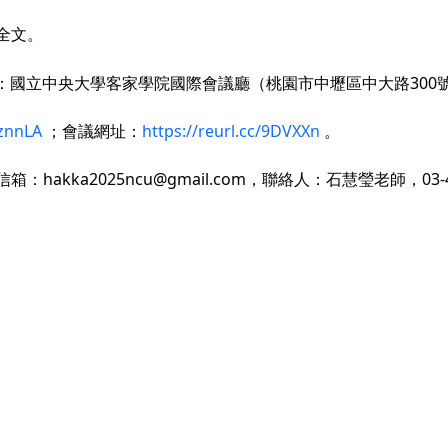
全文。
點：國立中央大學客家學院國際會議廳（桃園市中壢區中大路300
nznnLA
；會議網址：
https://reurl.cc/9DVXXn
。
ka2025ncu@gmail.com，聯絡人：石慧瑩老師，03-42