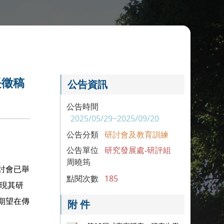
長徵稿
公告資訊
公告時間
2025/05/29~2025/09/20
公告分類
研討會及教育訓練
公告單位
研究發展處-研評組
周曉筠
討會已舉
點閱次數
185
呈現其研
期望在傳
附 件