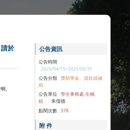
，請於
公告資訊
公告時間
2025/04/15~2025/05/31
公告分類
獎助學金、貸款或補
助
證明。
公告單位
學生事務處-生輔
組
朱儒德
點閱次數
378
附 件