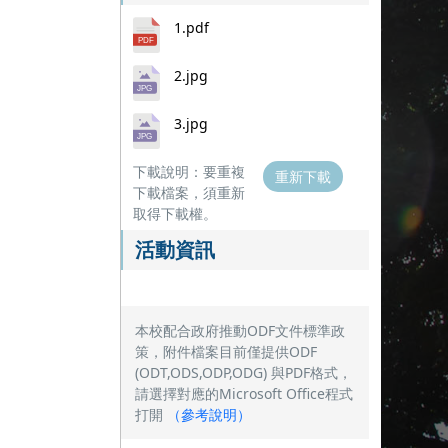
1.pdf
2.jpg
3.jpg
下載說明：要重複
重新下載
下載檔案，須重新
取得下載權。
活動資訊
本校配合政府推動ODF文件標準政
策，附件檔案目前僅提供ODF
(ODT,ODS,ODP,ODG) 與PDF格式，
請選擇對應的Microsoft Office程式
打開
（
參考說明
）