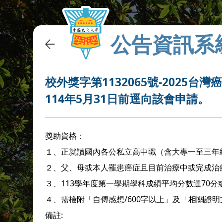
公告資訊系
校外獎字第1132065號-2025
114年5月31日前逕向該會申請。
獎助資格：
１、正就讀國內各公私立高中職（含大專一至三年
２、父、母或本人罹患癌症且目前治療中或完成治療
３、113學年度第一學期學科成績平均分數達70
４、需檢附「自傳感想/600字以上」及「相關證明
備註: