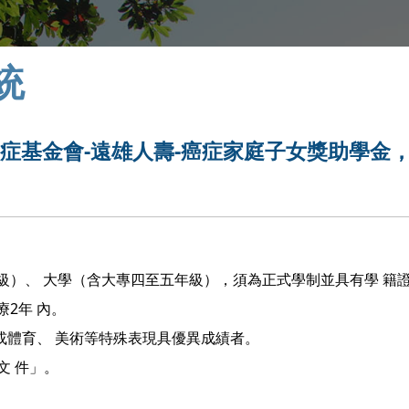
統
台灣癌症基金會-遠雄人壽-癌症家庭子女獎助學金
級）、 大學（含大專四至五年級），須為正式學制並具有學 籍
2年 內。
分或體育、 美術等特殊表現具優異成績者。
文 件」。