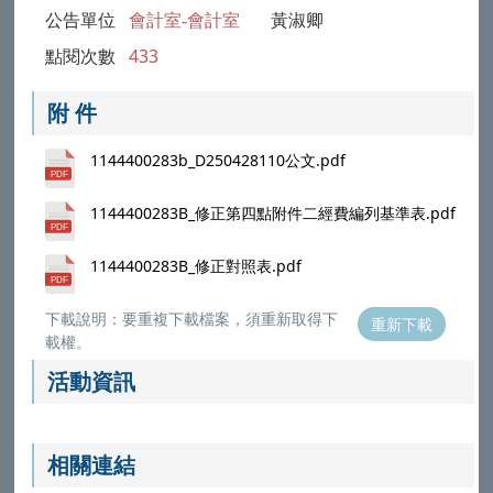
公告單位
會計室-會計室
黃淑卿
點閱次數
433
附 件
1144400283b_D250428110公文.pdf
1144400283B_修正第四點附件二經費編列基準表.pdf
1144400283B_修正對照表.pdf
下載說明：要重複下載檔案，須重新取得下
重新下載
載權。
活動資訊
相關連結