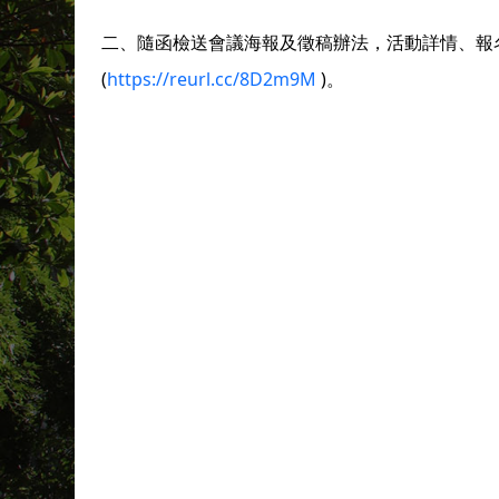
二、隨函檢送會議海報及徵稿辦法，活動詳情、報
(
https://reurl.cc/8D2m9M
)
。