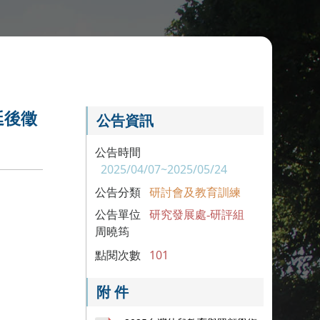
延後徵
公告資訊
公告時間
2025/04/07~2025/05/24
公告分類
研討會及教育訓練
公告單位
研究發展處-研評組
周曉筠
點閱次數
101
附 件