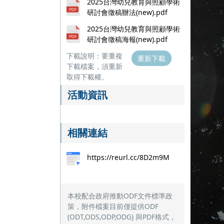
2025台灣幼兒教育與照顧學術
研討會徵稿辦法(new).pdf
2025台灣幼兒教育與照顧學術
研討會徵稿海報(new).pdf
下載說明：要重複
重新下載
下載檔案，須重新
取得下載權。
活動資訊
相關連結
https://reurl.cc/8D2m9M
本校配合政府推動ODF文件標準政
策，附件檔案目前僅提供ODF
(ODT,ODS,ODP,ODG) 與PDF格式，