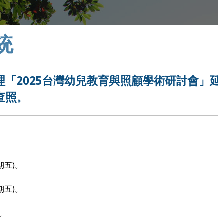
統
「2025台灣幼兒教育與照顧學術研討會」
查照。
)
期五
。
)
期五
。
。