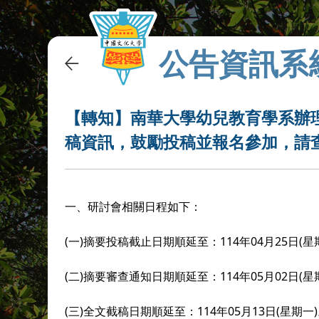
公告資訊系
【轉知】南華大學幼兒教育學系辦理
稿資訊，鼓勵投稿並報名參加，請
一、研討會相關日程如下：
(
)
114
04
25
(
一
摘要投稿截止日期順延至：
年
月
日
星
(
)
114
05
02
(
二
摘要審查通知日期順延至：
年
月
日
星
(
)
114
05
13
(
)
三
全文截稿日期順延至：
年
月
日
星期一