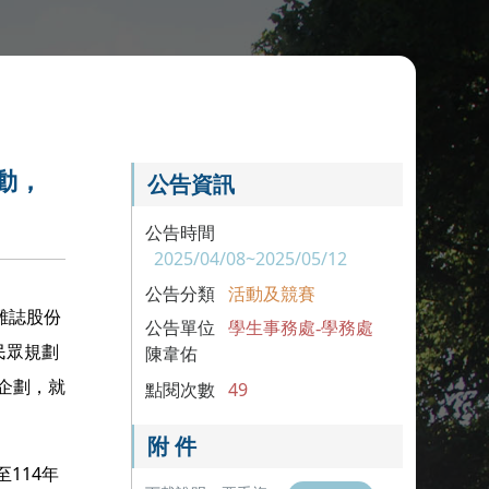
動，
公告資訊
公告時間
2025/04/08~2025/05/12
公告分類
活動及競賽
雜誌股份
公告單位
學生事務處-學務處
民眾規劃
陳韋佑
驗企劃，就
點閱次數
49
附 件
114年