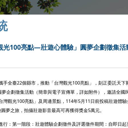
統
光100亮點—壯遊心體驗」圓夢企劃徵集活
手全臺22個縣市，推動「台灣觀光100亮點」，刻正委託天下
」圓夢企劃徵集活動（簡章與電子宣傳單，詳如附件），邀請全國
灣觀光100亮點」及周邊景點，114年5月11日前投稿壯遊體
遊圓夢之旅，拍攝壯遊影音最高可再獲得獎金5萬元。
進行：第一階段：壯遊體驗企劃徵件及評選徵件期間：自即日起至