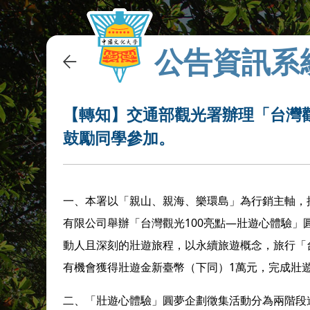
公告資訊系
【轉知】交通部觀光署辦理「台灣觀
鼓勵同學參加。
一、本署以「親山、親海、樂環島」為行銷主軸，攜
有限公司舉辦「台灣觀光100亮點—壯遊心體驗
動人且深刻的壯遊旅程，以永續旅遊概念，旅行「台
有機會獲得壯遊金新臺幣（下同）1萬元，完成壯
二、「壯遊心體驗」圓夢企劃徵集活動分為兩階段