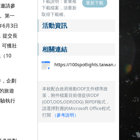
下載說明：要重複
重新下載
，邀請參
下載檔案，須重新
取得下載權。
」。第一
活動資訊
6月3日
，提交長
，可獲壯
相關連結
（10
https://100spotlights.taiwan.net.tw/trav
件，企劃
本校配合政府推動ODF文件標準政
的旅遊
策，附件檔案目前僅提供ODF
體驗執行
(ODT,ODS,ODP,ODG) 與PDF格式，
請選擇對應的Microsoft Office程式
打開
（
參考說明
）