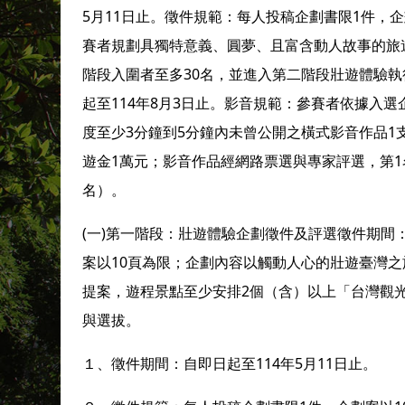
5月11日止。徵件規範：每人投稿企劃書限1件，
賽者規劃具獨特意義、圓夢、且富含動人故事的旅遊
階段入圍者至多30名，並進入第二階段壯遊體驗執
起至114年8月3日止。影音規範：參賽者依據入
度至少3分鐘到5分鐘內未曾公開之橫式影音作品
遊金1萬元；影音作品經網路票選與專家評選，第1名獎
名）。
(一)第一階段：壯遊體驗企劃徵件及評選徵件期間：
案以10頁為限；企劃內容以觸動人心的壯遊臺灣
提案，遊程景點至少安排2個（含）以上「台灣觀光
與選拔。
１、徵件期間：自即日起至114年5月11日止。