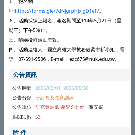
５、報名網
址:
https://forms.gle/7dNjgrpHjxjgD1ef7
。
６、活動採線上報名，報名期間至114年5月21日（星
期三）下午5時止。
三、隨函檢附活動海報。
四、活動連絡人：國立高雄大學教務處蔡聿祈小姐，電
話：07-591-9506，E-mail：ezc675@nuk.edu.tw。
公告資訊
公告時間
2025/05/01~2025/05/30
公告分類
研討會及教育訓練
公告單位
研究發展處-產學合作組
謝安妮
點閱次數
53
附 件