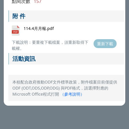
點閱次數
157
附 件
114.4月月報.pdf
下載說明：要重複下載檔案，須重新取得下
重新下載
載權。
活動資訊
本校配合政府推動ODF文件標準政策，附件檔案目前僅提供
ODF (ODT,ODS,ODP,ODG) 與PDF格式，請選擇對應的
Microsoft Office程式打開
（
參考說明
）