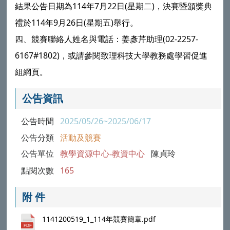
結果公告日期為114年7月22日(星期二)，決賽暨頒獎典
禮於114年9月26日(星期五)舉行。
四、競賽聯絡人姓名與電話：姜彥芹助理(02-2257-
6167#1802)，或請參閱致理科技大學教務處學習促進
組網頁。
公告資訊
公告時間
2025/05/26~2025/06/17
公告分類
活動及競賽
公告單位
教學資源中心-教資中心
陳貞玲
點閱次數
165
附 件
1141200519_1_114年競賽簡章.pdf