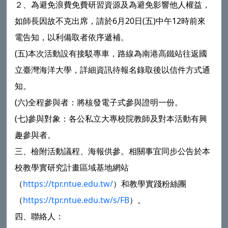
２、為避免浪費免費研習資源及為避免影響他人權益，
如師長因故不克出席，請於6月20日(五)中午12時前來
電告知，以利備取者依序遞補。
(五)本次活動設有接駁專車，路線為南港高鐵站往返國
立臺灣海洋大學，詳細資訊待報名錄取後以信件方式通
知。
(六)全程參與者：將核發電子式參與證明一份。
(七)參與對象：各公私立大專校院教師及對本活動有興
趣參與者。
三、檢附活動議程、海報供參。相關事宜同步公告於本
校教學實研究計畫區域基地網站
（
https://tpr.ntue.edu.tw/
）和教學實踐粉絲團
（
https://tpr.ntue.edu.tw/s/FB
）。
四、聯絡人：