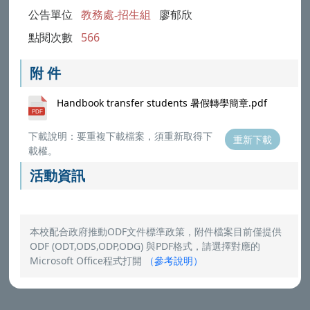
公告單位
教務處-招生組
廖郁欣
點閱次數
566
附 件
Handbook transfer students 暑假轉學簡章.pdf
下載說明：要重複下載檔案，須重新取得下
重新下載
載權。
活動資訊
本校配合政府推動ODF文件標準政策，附件檔案目前僅提供
ODF (ODT,ODS,ODP,ODG) 與PDF格式，請選擇對應的
Microsoft Office程式打開
（
參考說明
）