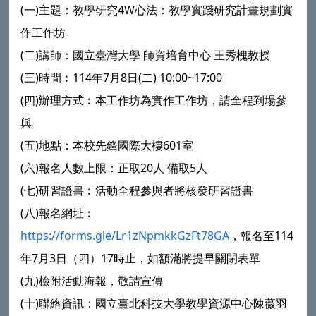
(一)主題：教學研究4W心法：教學實踐研究計畫規劃實
作工作坊
(二)講師：國立臺灣大學 師資培育中心 王秀槐教授
(三)時間︰114年7月8日(二) 10:00~17:00
(四)辦理方式︰本工作坊為實作工作坊，請全程到場參
與
(五)地點：本校先鋒國際大樓601室
(六)報名人數上限：正取20人 備取5人
(七)研習證書︰活動全程參與者將核發研習證書
(八)報名網址︰
https://forms.gle/Lr1zNpmkkGzFt78GA
，報名至114
年7月3日（四）17時止，如額滿將提早關閉表單
(九)檢附活動海報，敬請宣傳
(十)聯絡資訊：國立臺北科技大學教學資源中心陳薇羽