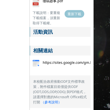
徵稿啟事.pdf
下載說明：要重複
重新下載
下載檔案，須重新
取得下載權。
活動資訊
相關連結
https://sites.google.com/gm.hfu.edu.tw
本校配合政府推動ODF文件標準政
策，附件檔案目前僅提供ODF
(ODT,ODS,ODP,ODG) 與PDF格式，
請選擇對應的Microsoft Office程式
打開
（
參考說明
）