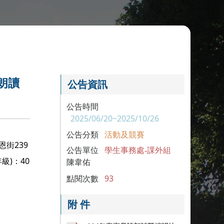
朗讀
公告資訊
公告時間
2025/06/20~2025/10/26
公告分類
活動及競賽
恩街239
公告單位
學生事務處-課外組
級)：40
陳韋佑
點閱次數
93
附 件