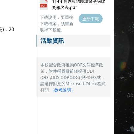
114年客家母語朗讀暨演講比
賽報名表.pdf
下載說明：要重複
重新下載
下載檔案，須重新
)：20
取得下載權。
活動資訊
本校配合政府推動ODF文件標準政
策，附件檔案目前僅提供ODF
(ODT,ODS,ODP,ODG) 與PDF格式，
請選擇對應的Microsoft Office程式
打開
（
參考說明
）